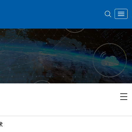
Toggl
navig
求